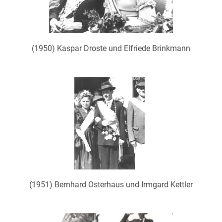
(1950) Kaspar Droste und Elfriede Brinkmann
(1951) Bernhard Osterhaus und Irmgard Kettler