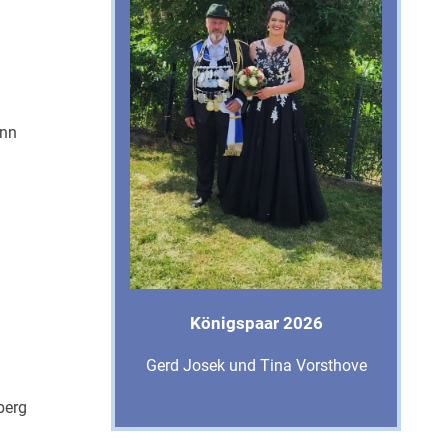
ann
Königspaar 2026
Gerd Josek und Tina Vorsthove
berg